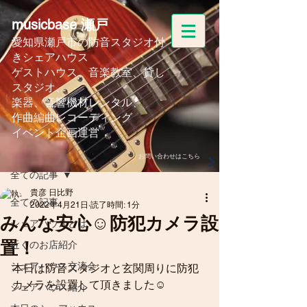
musicbase 瀬戸
愛知県瀬戸市の防音スタジオ付
きシェアハウス
ゲストハウス、音楽教室、
貸し
スタジオ、
楽器、音響機材レンタル、
作曲編曲レコーディング
イベント企画運営
記事
お問い合わせはこちら
全ての記事
貴彦 日比野
全ての記事
2022年4月21日
読了時間: 1分
みんな安心☺️防犯カメラ設
シェアハウスとは
置！
近くのお店紹介
シェアハウス交流会
本日は防音スタジオと玄関周りに防犯
カメラを設置して頂きました☺️
シェアハウス紹介