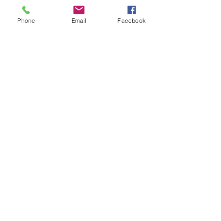
Phone
Email
Facebook
コメント
民泊準備中です
ゲストハウス準備その２
コメントを追加…
ご質問等ありましたら以下でも受け付けて
おります。
お気軽にお問合せくださいませ。
Mail:
musicbaseseto@gmail.com
Tel :
080-5162-5045
（日比野）
© musicbase瀬戸 created with
Wix.com