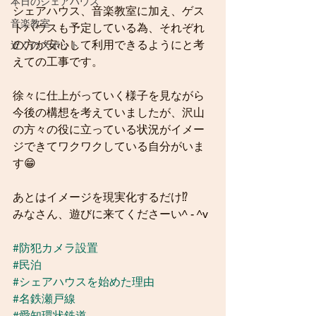
本日のシェアハウス
シェアハウス、音楽教室に加え、ゲス
音楽教室
トハウスも予定している為、それぞれ
の方が安心して利用できるようにと考
近くのスポット
えての工事です。
徐々に仕上がっていく様子を見ながら
今後の構想を考えていましたが、沢山
の方々の役に立っている状況がイメー
ジできてワクワクしている自分がいま
す😁
あとはイメージを現実化するだけ⁉️
みなさん、遊びに来てくださーい^ - ^v
#防犯カメラ設置
#民泊
#シェアハウスを始めた理由
#名鉄瀬戸線
#愛知環状鉄道