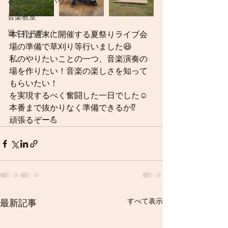
本日のシェアハウス
音楽教室
近くのスポット
本日は週末に開催する夏祭りライブ会
場の準備で草刈り等行いました😆
私のやりたいことの一つ、音楽演奏の
場を作りたい！音楽の楽しさを知って
もらいたい！
を実現するべく奮闘した一日でした☺️
本番まで抜かりなく準備できるか⁉️
頑張るぞー💪
すべて表示
最新記事