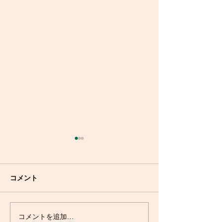
コメント
コメントを追加…
シェアハウス近くのお店
瀬戸市初の音楽