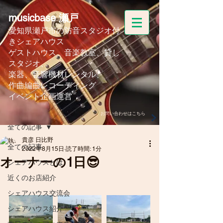
musicbase 瀬戸
愛知県瀬戸市の防音スタジオ付
きシェアハウス
ゲストハウス、音楽教室、
貸し
スタジオ、
楽器、音響機材レンタル、
作曲編曲レコーディング
イベント企画運営
記事
お問い合わせはこちら
全ての記事
貴彦 日比野
全ての記事
2022年8月15日
読了時間: 1分
オーナーの1日😎
シェアハウスとは
近くのお店紹介
シェアハウス交流会
シェアハウス紹介