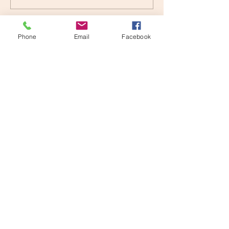
SETOまちLIVE&
😊👍
Phone
Email
Facebook
ご質問等ありましたら以下でも受け付けて
おります。
お気軽にお問合せくださいませ。
Mail:
musicbaseseto@gmail.com
Tel :
080-5162-5045
（日比野）
© musicbase瀬戸 created with
Wix.com