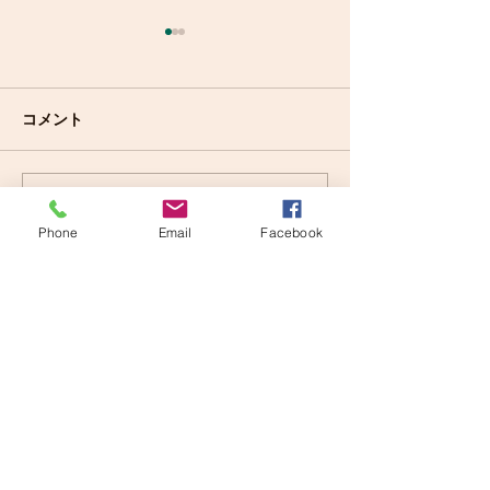
コメント
本日のシェアハウ
コメントを追加…
㊗️入居 ようこそ
musicbase瀬戸へ😊
Phone
Email
Facebook
ご質問等ありましたら以下でも受け付けて
おります。
お気軽にお問合せくださいませ。
Mail:
musicbaseseto@gmail.com
Tel :
080-5162-5045
（日比野）
© musicbase瀬戸 created with
Wix.com