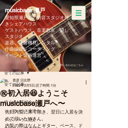
musicbase 瀬戸
愛知県瀬戸市の防音スタジオ付
きシェアハウス
ゲストハウス、音楽教室、
貸し
スタジオ、
楽器、音響機材レンタル、
作曲編曲レコーディング
イベント企画運営
記事
お問い合わせはこちら
全ての記事
貴彦 日比野
全ての記事
2022年3月5日
読了時間: 1分
㊗️初入居😆ようこそ
シェアハウスとは
musicbase瀬戸へ〜
近くのお店紹介
シェアハウス交流会
先日内覧に来て頂き、翌日に入居を決
めて頂いたWさん。
シェアハウス紹介
内覧の際はなんとギター、ベース、ド