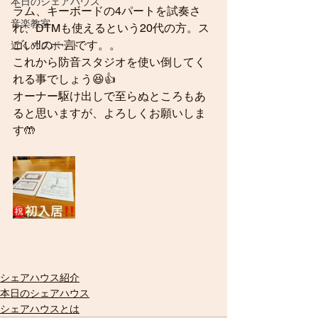
本日のシェアハウス
ラム、キーボードの4パートを試奏さ
音楽教室
れ、DTMも使えるという20代の方。ス
ゴい‼️の一言です。。
近くのスポット
これから防音スタジオを使い倒してく
れる事でしょう😆👍
オーナー駆け出しで至らぬところもあ
ると思いますが、よろしくお願いしま
す🤲
シェアハウス紹介
本日のシェアハウス
シェアハウスとは