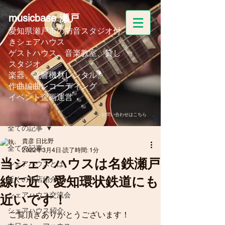
musicbase 瀬戸
愛知県瀬戸市の防音スタジオ付
きシェアハウス
ゲストハウス、音楽教室、
貸し
スタジオ、
楽器、音響機材レンタル、
作曲編曲レコーディング
イベント企画運営
記事
お問い合わせはこちら
全ての記事
貴彦 日比野
全ての記事
2022年3月4日
読了時間: 1分
当シェアハウスは名鉄瀬戸
シェアハウスとは
線に近く愛知環状鉄道にも
近くのお店紹介
シェアハウス交流会
近いです！
シェアハウス紹介
ご覧頂きありがとうございます！