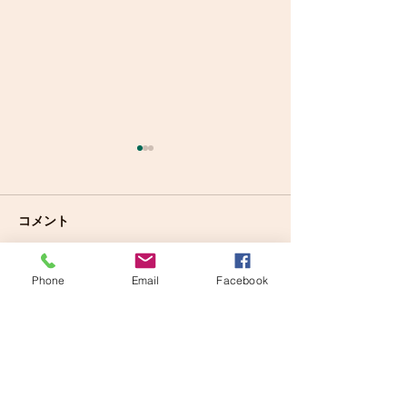
コメント
Phone
Email
Facebook
近くのライブハウスその2
近くのライブハ
コメントを追加…
ご質問等ありましたら以下でも受け付けて
おります。