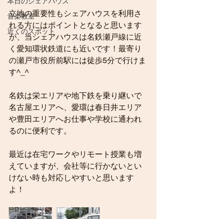
本日のシェアハウス
立地の重要性もシェアハウスを利用さ
音楽教室
れる方にはポイントとなると思います
近くのスポット
が、当シェアハウスは名鉄瀬戸線に近
く愛知環状鉄道にも近いです！最寄り
の瀬戸市役所前駅には徒歩5分で行けま
す^_^
名鉄は栄エリアや地下鉄を乗り継いで
名古屋エリアへ、愛環は春日井エリア
や豊田エリアへお仕事や学校に通われ
るのに便利です。
最近は在宅ワークやリモート授業も増
えていますが、会社等に行かないとい
けない時も対応しやすいと思います
よ！