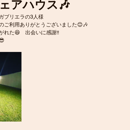
ェアハウス🎶
ガブリエラの3人様
のご利用ありがとうございました😊🎶
れた😆　出会いに感謝‼️
