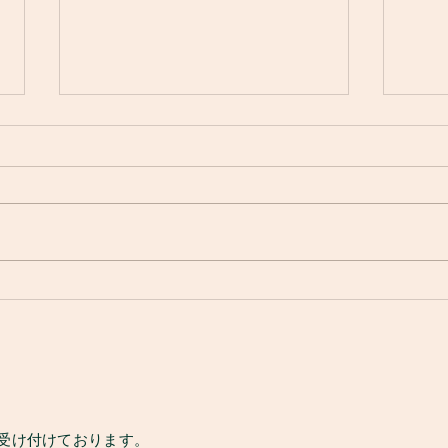
本日
㊗️入居 ようこそmusicbase
瀬戸へ😊
受け付けております。