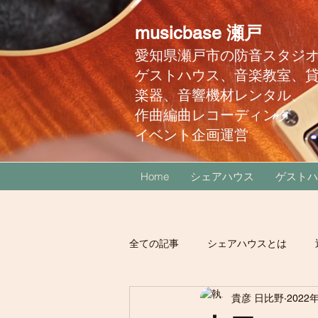
musicbase 瀬戸
愛知県瀬戸市の防音スタジ
ゲストハウス、音楽教室、
楽器、音響機材レンタル、
作曲編曲レコーディング
イベント企画運営
Home
シェアハウス
ゲストハ
全ての記事
シェアハウスとは
貴彦 日比野
2022
音楽教室
近くのスポット