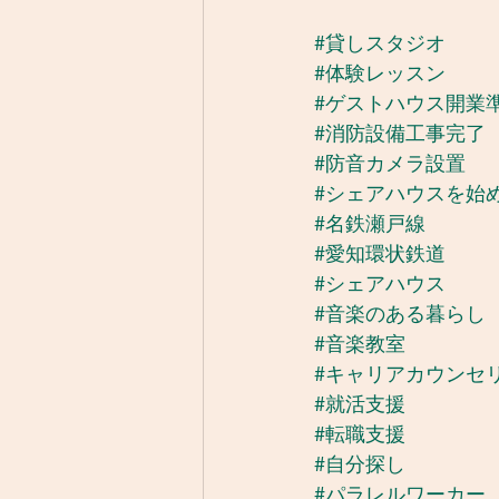
#貸しスタジオ
#体験レッスン
#ゲストハウス開業
#消防設備工事完了
#防音カメラ設置
#シェアハウスを始
#名鉄瀬戸線
#愛知環状鉄道
#シェアハウス
#音楽のある暮らし
#音楽教室
#キャリアカウンセ
#就活支援
#転職支援
#自分探し
#パラレルワーカー