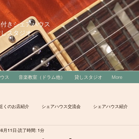
オ付きシェアハウス
貸しスタジオ、
ウス
音楽教室（ドラム他）
貸しスタジオ
More
近くのお店紹介
シェアハウス交流会
シェアハウス紹介
年6月11日
読了時間: 1分